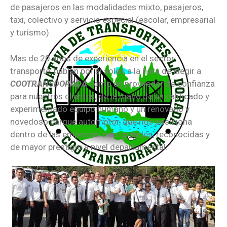
de pasajeros en las modalidades mixto, pasajeros,
taxi, colectivo y servicio especial (escolar, empresarial
y turismo).
Mas de 20 años de experiencia en el sector
transporte, hablan por si solos a la hora de elegir a
COOTRANSDORADA
como un proveedor de confianza
para nuestros clientes; de la mano de un calificado y
experimentado equipo humano y un renovado y
novedoso parque automotor, que nos posiciona
dentro de las empresas mas grandes, reconocidas y
de mayor prestigio a nivel departamental.